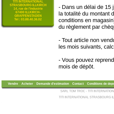
TITI INTERNATIONAL
STRASBOURG ILLKIRCH
- Dans un délai de 15 
14, rue de l'industrie
67400 ILLKIRCH-
la totalité du montant 
GRAFFENSTADEN
conditions en magasin)
Tel : 03.88.40.36.02
du règlement par chèq
- Tout article non ven
les mois suivants, calc
- Vous pouvez reprend
mois de dépôt.
Vendre
Acheter
Demande d'estimation
Contact
Conditions de dep
SARL TOM TROC - TITI INTERNATION
TITI INTERNATIONAL STRASBOURG ILL